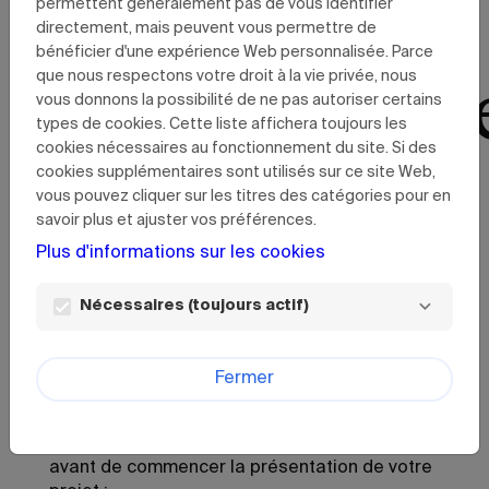
à
permettent généralement pas de vous identifier
directement, mais peuvent vous permettre de
bénéficier d'une expérience Web personnalisée. Parce
candidatur
que nous respectons votre droit à la vie privée, nous
vous donnons la possibilité de ne pas autoriser certains
types de cookies. Cette liste affichera toujours les
cookies nécessaires au fonctionnement du site. Si des
cookies supplémentaires sont utilisés sur ce site Web,
Bienvenue sur notre page d’accès aux
vous pouvez cliquer sur les titres des catégories pour en
soutiens de Kultur | lx.
savoir plus et ajuster vos préférences.
Plus d'informations sur les cookies
La mise en œuvre de dispositifs de soutien au
secteur culturel et créatif est au cœur des
missions de Kultur | lx. Nous avons à cœur de
Nécessaires (toujours actif)
mettre en place des outils pour accompagner
au mieux les créateurs.trices et structures
Fermer
autour de trois axes centraux : développement
de carrière, diffusion et promotion.
Nous vous invitons à lire les points ci-dessous
avant de commencer la présentation de votre